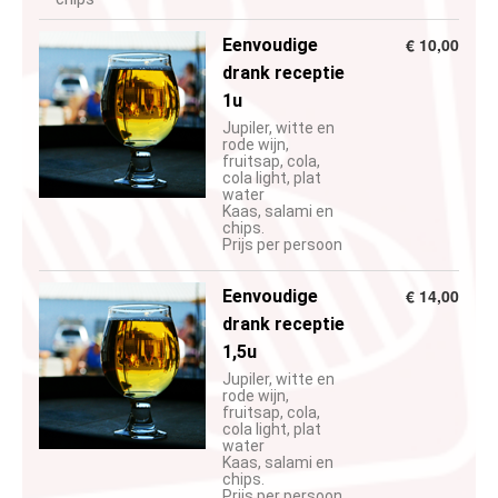
€ 10,00
Eenvoudige
drank receptie
1u
Jupiler, witte en
rode wijn,
fruitsap, cola,
cola light, plat
water
Kaas, salami en
chips.
Prijs per persoon
€ 14,00
Eenvoudige
drank receptie
1,5u
Jupiler, witte en
rode wijn,
fruitsap, cola,
cola light, plat
water
Kaas, salami en
chips.
Prijs per persoon