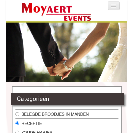
Home
Broodjes bestellen
Bedrijf
Traiteur
Categorieën
Login
BELEGDE BROODJES IN MANDEN
Contact
RECEPTIE
KOUDE HAPJES