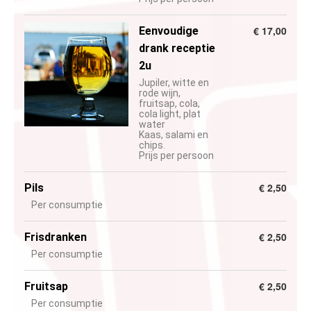
€ 17,00
Eenvoudige
drank receptie
2u
Jupiler, witte en
rode wijn,
fruitsap, cola,
cola light, plat
water
Kaas, salami en
chips.
Prijs per persoon
€ 2,50
Pils
Per consumptie
€ 2,50
Frisdranken
Per consumptie
€ 2,50
Fruitsap
Per consumptie